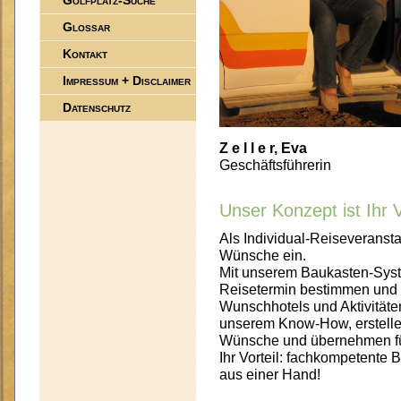
Golfplatz-Suche
Glossar
Kontakt
Impressum + Disclaimer
Datenschutz
Z e l l e r, Eva
Geschäftsführerin
Unser Konzept ist Ihr V
Als Individual-Reiseveranstal
Wünsche ein.
Mit unserem Baukasten-Syst
Reisetermin bestimmen und e
Wunschhotels und Aktivitäten
unserem Know-How, erstellen
Wünsche und übernehmen für
Ihr Vorteil: fachkompetente
aus einer Hand!