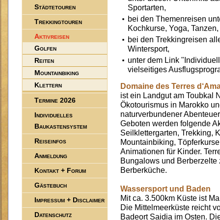
Städtetouren
Sportarten,
bei den Themenreisen un
Trekkingtouren
Kochkurse, Yoga, Tanzen,
Aktivreisen
bei den Trekkingreisen a
Golfen
Wintersport,
unter dem Link "Individuel
Reiten
vielseitiges Ausflugsprog
Mountainbiking
Klettern
Domaine des Terres d‘Am
ist ein Landgut am Toubkal N
Termine 2026
Ökotourismus in Marokko und
naturverbundener Abenteuerl
Individuelles
Geboten werden folgende Akt
Baukastensystem
Seilklettergarten, Trekking,
Reiseinfos
Mountainbiking, Töpferkurse,
Animationen für Kinder. Ter
Anmeldung
Bungalows und Berberzelte 
Berberküche.
Kontakt + Forum
Gästebuch
Wassersport und Baden
Mit ca. 3.500km Küste ist M
Impressum + Disclaimer
Die Mittelmeerküste reicht 
Datenschutz
Badeort Saidia im Osten. Di