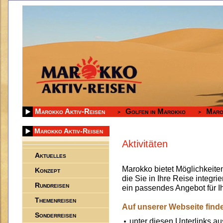
Marokko Aktiv-Reisen
Golfen in Marokko
Maro
Marokko Aktiv-Reisen
Aktivitäten
Aktuelles
Marokko bietet Möglichkeiten 
Konzept
die Sie in Ihre Reise integri
Rundreisen
ein passendes Angebot für Ih
Themenreisen
Auf unserer Webseite finde
Sonderreisen
unter diesen Unterlinks a