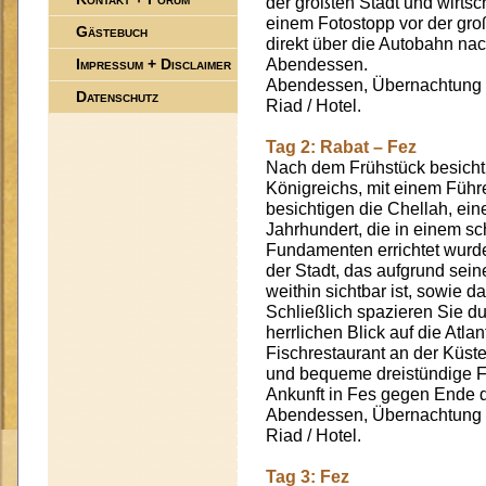
der größten Stadt und wirtsc
einem Fotostopp vor der gro
Gästebuch
direkt über die Autobahn na
Impressum + Disclaimer
Abendessen.
Abendessen, Übernachtung u
Datenschutz
Riad / Hotel.
Tag 2: Rabat – Fez
Nach dem Frühstück besichti
Königreichs, mit einem Führe
besichtigen die Chellah, ei
Jahrhundert, die in einem s
Fundamenten errichtet wurd
der Stadt, das aufgrund sei
weithin sichtbar ist, sowi
Schließlich spazieren Sie 
herrlichen Blick auf die Atla
Fischrestaurant an der Küst
und bequeme dreistündige F
Ankunft in Fes gegen Ende 
Abendessen, Übernachtung u
Riad / Hotel.
Tag 3: Fez