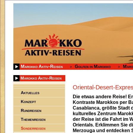
Marokko Aktiv-Reisen
Golfen in Marokko
Maro
Marokko Aktiv-Reisen
Oriental-Desert-Expre
Aktuelles
Die etwas andere Reise! Ent
Konzept
Kontraste Marokkos per Ba
Casablanca, größte Stadt d
Rundreisen
kulturelles Zentrum Marok
der Reise ist die Fahrt i
Themenreisen
Orientals. Erklimmen Sie 
Sonderreisen
Merzouga und entdecken S