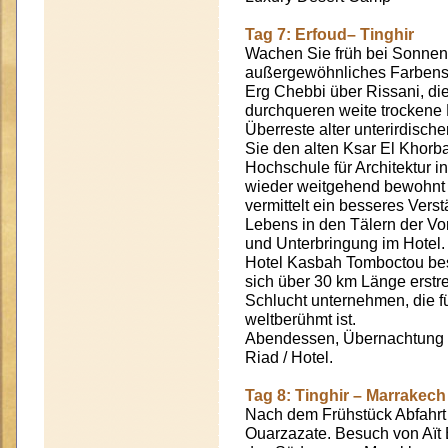
Tag 7: Erfoud– Tinghir
Wachen Sie früh bei Sonnen
außergewöhnliches Farbensp
Erg Chebbi über Rissani, di
durchqueren weite trockene
Überreste alter unterirdisc
Sie den alten Ksar El Khorba
Hochschule für Architektur i
wieder weitgehend bewohnt
vermittelt ein besseres Verst
Lebens in den Tälern der Vor
und Unterbringung im Hotel.
Hotel Kasbah Tomboctou besi
sich über 30 km Länge erstre
Schlucht unternehmen, die f
weltberühmt ist.
Abendessen, Übernachtung u
Riad / Hotel.
Tag 8: Tinghir – Marrakech
Nach dem Frühstück Abfahrt
Ouarzazate. Besuch von Aït