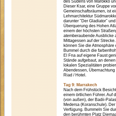
des Südens von Marokko un
Dieser Ksar, eine Gruppe 
Gemeinschaftsräumen, ist ei
Lehmarchitektur Südmarokkos
darunter "Der Gladiator" und
Überquerung des Hohen Atla
einem der höchsten Straßen
atemberaubende Ausblicke au
Mittagessen auf der Strecke.
können Sie die Atmosphäre d
Bummel durch die farbenfro
El Fna auf eigene Faust ge
Stände aufgebaut, an denen 
lokalen Spezialitäten probie
Abendessen, Übernachtung u
Riad / Hotel.
Tag 9: Marrakech
Nach dem Frühstück Besicht
einem örtlichen Führer. Au
(von außen), der Badii-Pala
Medersa (Koranschule). Der N
Verfügung. Bummeln Sie dur
den berühmten Platz Djemaa 