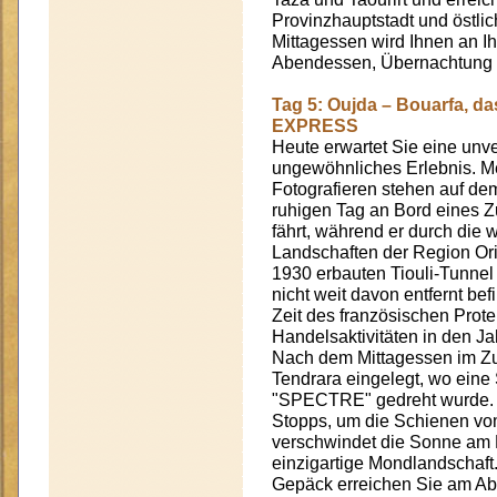
Provinzhauptstadt und östlic
Mittagessen wird Ihnen an Ih
Abendessen, Übernachtung u
Tag 5: Oujda – Bouarfa, d
EXPRESS
Heute erwartet Sie eine unv
ungewöhnliches Erlebnis. Me
Fotografieren stehen auf d
ruhigen Tag an Bord eines Zu
fährt, während er durch die 
Landschaften der Region Ori
1930 erbauten Tiouli-Tunnel
nicht weit davon entfernt bef
Zeit des französischen Prote
Handelsaktivitäten in den J
Nach dem Mittagessen im Zu
Tendrara eingelegt, wo ein
"SPECTRE" gedreht wurde. Ni
Stopps, um die Schienen vo
verschwindet die Sonne am H
einzigartige Mondlandschaft
Gepäck erreichen Sie am Abe