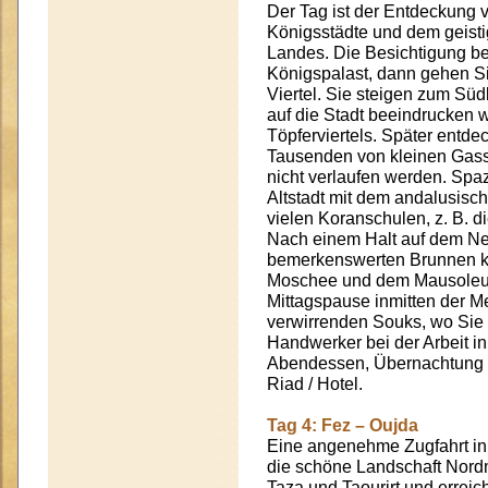
Der Tag ist der Entdeckung v
Königsstädte und dem geisti
Landes. Die Besichtigung be
Königspalast, dann gehen Si
Viertel. Sie steigen zum Sü
auf die Stadt beeindrucken 
Töpferviertels. Später entdec
Tausenden von kleinen Gasse
nicht verlaufen werden. Spa
Altstadt mit dem andalusisc
vielen Koranschulen, z. B. d
Nach einem Halt auf dem Nej
bemerkenswerten Brunnen k
Moschee und dem Mausoleum 
Mittagspause inmitten der M
verwirrenden Souks, wo Sie 
Handwerker bei der Arbeit i
Abendessen, Übernachtung u
Riad / Hotel.
Tag 4: Fez – Oujda
Eine angenehme Zugfahrt in
die schöne Landschaft Nordm
Taza und Taourirt und errei