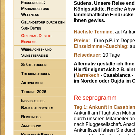
Frauenreise:
Südens. Unsere Reise ende
Marrakech und
Königsstädte. Reiche Abwe
Wellness
landschaftliche Eindrücke
Ihnen gewiss.
Geländetour durch den
Süd-Osten
Nächste Termine:
auf Anfra
Oriental-Desert
Preise:
- Euro p.P. im Dopp
Express
Einzelzimmer-Zuschlag:
au
Weihnachts- und
Reisedauer:
10 Tage
Silvesterreise
Alternativ gestalte ich Ih
Städtetouren
Hierfür eignet sich z.B. ei
Trekkingtouren
(
Marrakech
- Casablanca -
im Norden oder Oujda im O
Aktivreisen
Termine 2026
Reiseprogramm
Individuelles
Tag 1: Ankunft in Casabla
Baukastensystem
Ankunft am Flughafen Moha
Reiseinfos
durch unseren Mitarbeiter a
nach Fluggesellschaft. Ansc
Anmeldung
Ankunftszeit fahren Sie dur
Kontakt + Forum