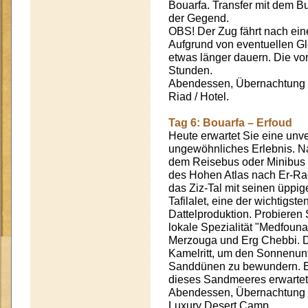
Bouarfa. Transfer mit dem B
der Gegend.
OBS! Der Zug fährt nach ein
Aufgrund von eventuellen Gl
etwas länger dauern. Die vor
Stunden.
Abendessen, Übernachtung u
Riad / Hotel.
Tag 6: Bouarfa – Erfoud
Heute erwartet Sie eine unv
ungewöhnliches Erlebnis. N
dem Reisebus oder Minibus w
des Hohen Atlas nach Er-Ra
das Ziz-Tal mit seinen üppi
Tafilalet, eine der wichtigs
Dattelproduktion. Probieren
lokale Spezialität "Medfouna
Merzouga und Erg Chebbi. D
Kamelritt, um den Sonnenun
Sanddünen zu bewundern. Ei
dieses Sandmeeres erwartet
Abendessen, Übernachtung 
Luxury Desert Camp