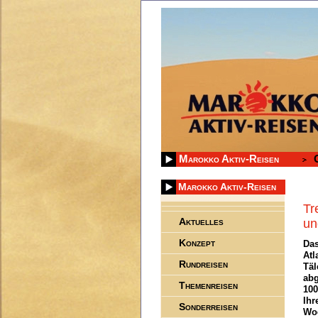
Marokko Aktiv-Reisen
Marokko Aktiv-Reisen
Tr
Aktuelles
un
Konzept
Das
Atl
Rundreisen
Täl
abg
Themenreisen
100
Ihr
Sonderreisen
Wog