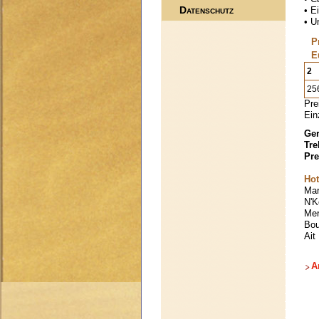
Datenschutz
• Ei
• U
P
E
2
25
Pre
Ein
Ger
Tre
Pre
Hot
Mar
N'K
Mer
Bou
Ait
A