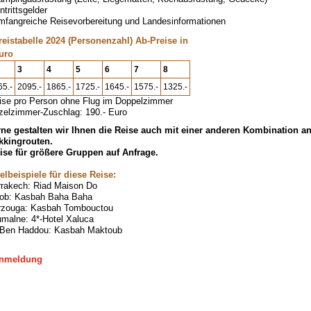
ntrittsgelder
mfangreiche Reisevorbereitung und Landesinformationen
reistabelle 2024 (Personenzahl) Ab-Preise in
uro
3
4
5
6
7
8
65.-
2095.-
1865.-
1725.-
1645.-
1575.-
1325.-
ise pro Person ohne Flug im Doppelzimmer
zelzimmer-Zuschlag: 190.- Euro
ne gestalten wir Ihnen die Reise auch mit einer anderen Kombination a
kkingrouten.
ise für größere Gruppen auf Anfrage.
elbeispiele für diese Reise:
rakech: Riad Maison Do
ob: Kasbah Baha Baha
zouga: Kasbah Tombouctou
malne: 4*-Hotel Xaluca
 Ben Haddou: Kasbah Maktoub
nmeldung