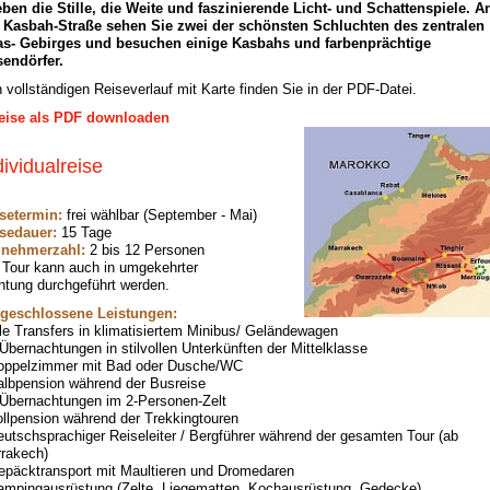
eben die Stille, die Weite und faszinierende Licht- und Schattenspiele. A
 Kasbah-Straße sehen Sie zwei der schönsten Schluchten des zentralen
as- Gebirges und besuchen einige Kasbahs und farbenprächtige
endörfer.
 vollständigen Reiseverlauf mit Karte finden Sie in der PDF-Datei.
eise als PDF downloaden
dividualreise
setermin:
frei wählbar (September - Mai)
sedauer:
15 Tage
lnehmerzahl:
2 bis 12 Personen
 Tour kann auch in umgekehrter
htung durchgeführt werden.
geschlossene Leistungen:
lle Transfers in klimatisiertem Minibus/ Geländewagen
 Übernachtungen in stilvollen Unterkünften der Mittelklasse
oppelzimmer mit Bad oder Dusche/WC
albpension während der Busreise
 Übernachtungen im 2-Personen-Zelt
ollpension während der Trekkingtouren
eutschsprachiger Reiseleiter / Bergführer während der gesamten Tour (ab
rakech)
epäcktransport mit Maultieren und Dromedaren
ampingausrüstung (Zelte, Liegematten, Kochausrüstung, Gedecke)