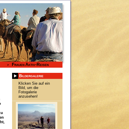
Frauen Aktiv-Reisen
Bildergalerie
Klicken Sie auf ein
Bild, um die
Fotogalerie
anzusehen!
n
e
zu
den
ht,