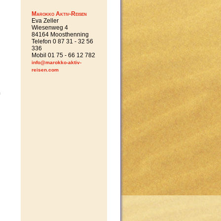
Marokko Aktiv-Reisen
Eva Zeller
Wiesenweg 4
84164 Moosthenning
Telefon 0 87 31 - 32 56
336
Mobil 01 75 - 66 12 782
info@marokko-aktiv-
reisen.com
n