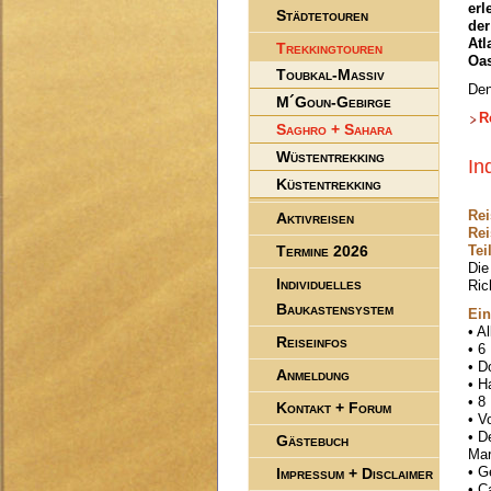
erl
Städtetouren
der
Atl
Trekkingtouren
Oas
Toubkal-Massiv
Den
M´Goun-Gebirge
R
Saghro + Sahara
Wüstentrekking
In
Küstentrekking
Rei
Aktivreisen
Rei
Termine 2026
Tei
Die
Individuelles
Ric
Baukastensystem
Ein
• A
Reiseinfos
• 6
• D
Anmeldung
• H
• 8
Kontakt + Forum
• V
• D
Gästebuch
Mar
• G
Impressum + Disclaimer
• C