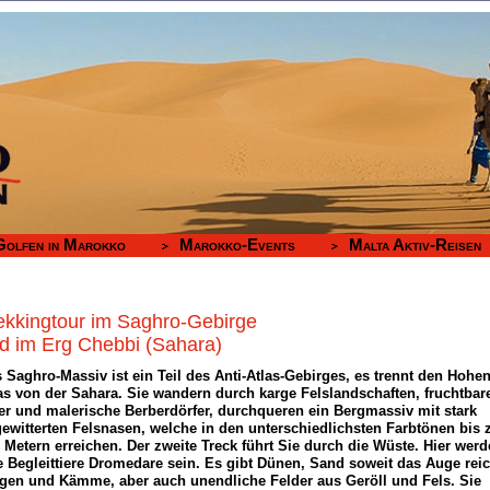
Golfen in Marokko
Marokko-Events
Malta Aktiv-Reisen
ekkingtour im Saghro-Gebirge
d im Erg Chebbi (Sahara)
 Saghro-Massiv ist ein Teil des Anti-Atlas-Gebirges, es trennt den Hohe
as von der Sahara. Sie wandern durch karge Felslandschaften, fruchtbar
er und malerische Berberdörfer, durchqueren ein Bergmassiv mit stark
ewitterten Felsnasen, welche in den unterschiedlichsten Farbtönen bis 
 Metern erreichen. Der zweite Treck führt Sie durch die Wüste. Hier wer
e Begleittiere Dromedare sein. Es gibt Dünen, Sand soweit das Auge reic
en und Kämme, aber auch unendliche Felder aus Geröll und Fels. Sie