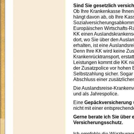
Sind Sie gesetzlich versic
Ob Ihre Krankenkasse Ihnen 
hängt davon ab, ob Ihre Kas
Sozialversicherungsabkomme
Europäischen Wirtschafts-Ra
KK einen Auslandskrankensc
dort, wo Sie über den Ausl
erhalten, ist eine Auslands
Denn Ihre KK wird keine Zus
Krankenrücktransport, erstat
Leistungen kommt die KK nic
der Zusatzpolice vor hohen 
Selbstzahlung sicher. Sogar
Abschluss einer zusätzlichen
Die Auslandsreise-Krankenve
und als Jahrespolice.
Eine
Gepäckversicherung
nicht mit einer entsprechen
Gerne berate ich Sie über
Versicherungsschutz.
Ich empfehle die Würzburger