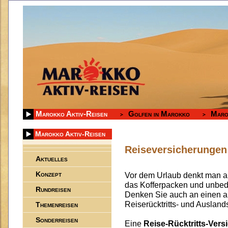
Marokko Aktiv-Reisen
Golfen in Marokko
Maro
Marokko Aktiv-Reisen
Reiseversicherungen
Aktuelles
Konzept
Vor dem Urlaub denkt man an
das Kofferpacken und unbed
Rundreisen
Denken Sie auch an einen a
Reiserücktritts- und Auslan
Themenreisen
Sonderreisen
Eine
Reise-Rücktritts-Ver