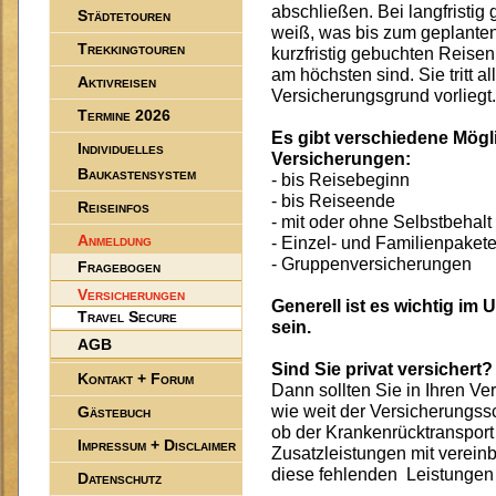
abschließen. Bei langfristi
Städtetouren
weiß, was bis zum geplanten
Trekkingtouren
kurzfristig gebuchten Reisen
am höchsten sind. Sie tritt al
Aktivreisen
Versicherungsgrund vorliegt.
Termine 2026
Es gibt verschiedene Mögli
Individuelles
Versicherungen:
Baukastensystem
- bis Reisebeginn
- bis Reiseende
Reiseinfos
- mit oder ohne Selbstbehalt
Anmeldung
- Einzel- und Familienpaket
- Gruppenversicherungen
Fragebogen
Versicherungen
Generell ist es wichtig im
Travel Secure
sein.
AGB
Sind Sie privat versichert?
Kontakt + Forum
Dann sollten Sie in Ihren 
wie weit der Versicherungssc
Gästebuch
ob der Krankenrücktranspor
Impressum + Disclaimer
Zusatzleistungen mit vereinba
diese fehlenden Leistungen 
Datenschutz