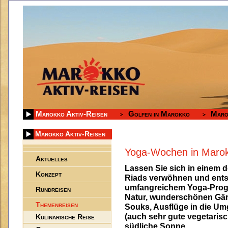
Marokko Aktiv-Reisen
Golfen in Marokko
Maro
Marokko Aktiv-Reisen
Yoga-Wochen in Maro
Aktuelles
Lassen Sie sich in einem
Konzept
Riads verwöhnen und ents
umfangreichem Yoga-Progr
Rundreisen
Natur, wunderschönen Gärt
Themenreisen
Souks, Ausflüge in die Um
(auch sehr gute vegetaris
Kulinarische Reise
südliche Sonne.