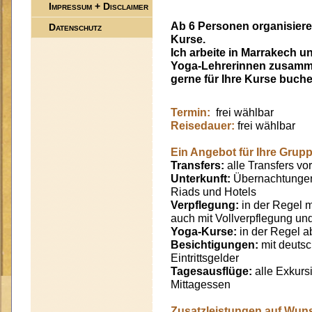
Impressum + Disclaimer
Ab 6 Personen organisiere 
Datenschutz
Kurse.
Ich arbeite in Marrakech u
Yoga-Lehrerinnen zusammen
gerne für Ihre Kurse buch
Termin:
frei wählbar
Reisedauer:
frei wählbar
Ein Angebot für Ihre Grupp
Transfers:
alle Transfers vo
Unterkunft:
Übernachtungen
Riads und Hotels
Verpflegung:
in der Regel 
auch mit Vollverpflegung un
Yoga-Kurse:
in der Regel a
Besichtigungen:
mit deutsc
Eintrittsgelder
Tagesausflüge:
alle Exkurs
Mittagessen
Zusatzleistungen auf Wun