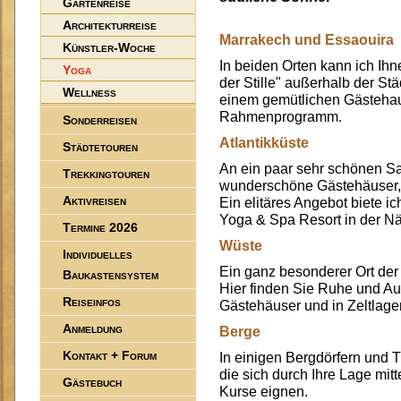
Gartenreise
Architekturreise
Marrakech und Essaouira
Künstler-Woche
In beiden Orten kann ich Ih
Yoga
der Stille" außerhalb der St
Wellness
einem gemütlichen Gästeha
Rahmenprogramm.
Sonderreisen
Atlantikküste
Städtetouren
An ein paar sehr schönen Sa
Trekkingtouren
wunderschöne Gästehäuser, 
Aktivreisen
Ein elitäres Angebot biete ic
Yoga & Spa Resort in der Nä
Termine 2026
Wüste
Individuelles
Ein ganz besonderer Ort der 
Baukastensystem
Hier finden Sie Ruhe und A
Reiseinfos
Gästehäuser und in Zeltlag
Anmeldung
Berge
Kontakt + Forum
In einigen Bergdörfern und T
die sich durch Ihre Lage mit
Gästebuch
Kurse eignen.