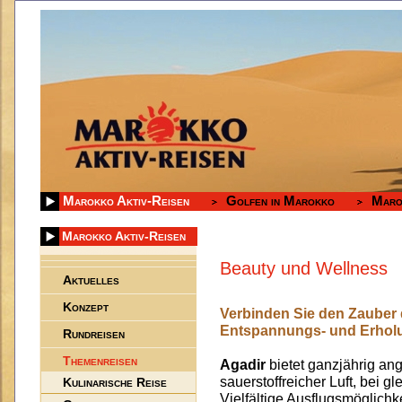
Marokko Aktiv-Reisen
Golfen in Marokko
Maro
Marokko Aktiv-Reisen
Beauty und Wellness
Aktuelles
Konzept
Verbinden Sie den Zauber
Entspannungs- und Erhol
Rundreisen
Themenreisen
Agadir
bietet ganzjährig an
sauerstoffreicher Luft, bei 
Kulinarische Reise
Vielfältige Ausflugsmöglichke