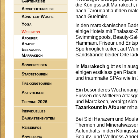
Gartenreise
die Königsstadt Marrakech, 
Architekturreise
nach Taroudant auf den mal
Künstler-Woche
nach Guelmim.
Yoga
In den marokkanischen Bad
einige Hotels mit Thalasso-
Wellness
Swimmingpools, Beauty-Salo
Afourer
Hammam, Friseur und Entspa
Agadir
Sportmöglichkeiten, auf Wun
Essaouira
Sandstrände beider Orte la
Marrakech
Sonderreisen
In
Marrakech
gibt es in aus
einigen erstklassigen Riads
Städtetouren
und traumhafte SPAs wie in
Trekkingtouren
Ein besonderes Wochenangeb
Aktivreisen
Füssen des Mittleren Atlas
und Marrakech, verbirgt sic
Termine 2026
Tazarkount in Afourer
mit a
Individuelles
Baukastensystem
Bei Sidi Harazem und Moula
Thermen und Mineralwasser
Reiseinfos
Aufenthalts in den Königsst
Anmeldung
Beauty- und Wellness-Angeb