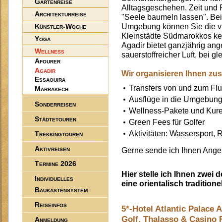
Gartenreise
Alltagsgeschehen, Zeit und R
Architekturreise
"Seele baumeln lassen". Be
Künstler-Woche
Umgebung können Sie die vi
Kleinstädte Südmarokkos ke
Yoga
Agadir bietet ganzjährig ang
Wellness
sauerstoffreicher Luft, bei 
Afourer
Agadir
Wir organisieren Ihnen zus
Essaouira
Transfers von und zum Fl
Marrakech
Ausflüge in die Umgebun
Sonderreisen
Wellness-Pakete und Kur
Städtetouren
Green Fees für Golfer
Aktivitäten: Wassersport, R
Trekkingtouren
Aktivreisen
Gerne sende ich Ihnen Angeb
Termine 2026
Hier stelle ich Ihnen zwei 
Individuelles
eine orientalisch traditio
Baukastensystem
Reiseinfos
5*-Hotel Atlantic Palace 
Golf, Thalasso & Casino 
Anmeldung