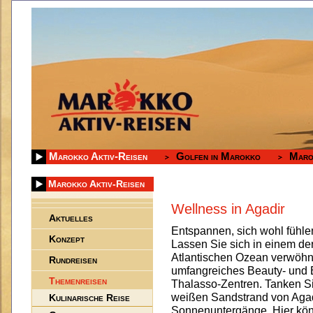
Marokko Aktiv-Reisen
Golfen in Marokko
Maro
Marokko Aktiv-Reisen
Wellness in Agadir
Aktuelles
Entspannen, sich wohl fühl
Konzept
Lassen Sie sich in einem de
Atlantischen Ozean verwöh
Rundreisen
umfangreiches Beauty- und
Themenreisen
Thalasso-Zentren. Tanken S
weißen Sandstrand von Agad
Kulinarische Reise
Sonnenuntergänge. Hier kö