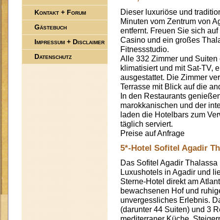
Dieser luxuriöse und traditi
Kontakt + Forum
Minuten vom Zentrum von Ag
Gästebuch
entfernt. Freuen Sie sich au
Casino und ein großes Thal
Impressum + Disclaimer
Fitnessstudio.
Datenschutz
Alle 332 Zimmer und Suiten 
klimatisiert und mit Sat-TV,
ausgestattet. Die Zimmer ve
Terrasse mit Blick auf die a
In den Restaurants genießen 
marokkanischen und der int
laden die Hotelbars zum Verw
täglich serviert.
Preise auf Anfrage
5*-Hotel Sofitel Agadir T
Das Sofitel Agadir Thalassa
Luxushotels in Agadir und li
Sterne-Hotel direkt am Atlant
bewachsenen Hof und ruhige 
unvergessliches Erlebnis. D
(darunter 44 Suiten) und 3 
mediterraner Küche. Steiger