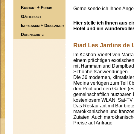
Kontakt + Forum
Gerne sende ich Ihnen Angeb
Gästebuch
Hier stelle ich Ihnen aus 
Impressum + Disclaimer
Hotel und ein wundervolles
Datenschutz
Riad Les Jardins de l
Im Kasbah-Viertel von Marra
einem prächtigen exotischen
mit Hammam und Dampfbad s
Schönheitsanwendungen.
Die 36 modernen, klimatisie
Medina verfügen zum Teil übe
den Pool und den Garten (es
gemeinschaftlich nutzbaren 
kostenlosem WLAN, Sat-TV u
Das Restaurant mit Bar biet
marokkanischen und französi
Zutaten. Auch marokkanisch
Preise auf Anfrage