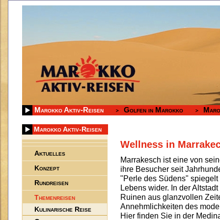
Marokko Aktiv-Reisen
Golfen in Marokko
Maro
Marokko Aktiv-Reisen
Wellness in Marrake
Aktuelles
Marrakesch ist eine von sein
Konzept
ihre Besucher seit Jahrhund
"Perle des Südens" spiegelt 
Rundreisen
Lebens wider. In der Altstad
Ruinen aus glanzvollen Zeit
Themenreisen
Annehmlichkeiten des moder
Kulinarische Reise
Hier finden Sie in der Medi