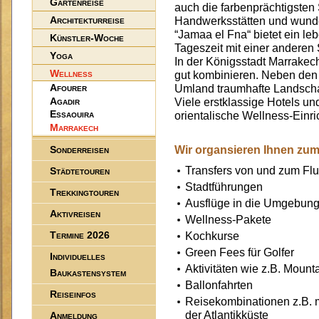
Gartenreise
auch die farbenprächtigsten
Architekturreise
Handwerksstätten und wunde
“Jamaa el Fna“ bietet ein le
Künstler-Woche
Tageszeit mit einer anderen 
Yoga
In der Königsstadt Marrakec
Wellness
gut kombinieren. Neben den 
Afourer
Umland traumhafte Landscha
Agadir
Viele erstklassige Hotels u
Essaouira
orientalische Wellness-Einr
Marrakech
Sonderreisen
Wir organsieren Ihnen zum
Transfers von und zum Fl
Städtetouren
Stadtführungen
Trekkingtouren
Ausflüge in die Umgebun
Aktivreisen
Wellness-Pakete
Termine 2026
Kochkurse
Green Fees für Golfer
Individuelles
Aktivitäten wie z.B. Mount
Baukastensystem
Ballonfahrten
Reiseinfos
Reisekombinationen z.B. m
der Atlantikküste
Anmeldung